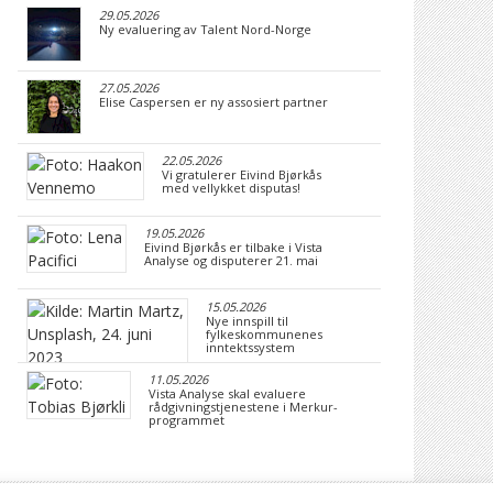
29.05.2026
Ny evaluering av Talent Nord-Norge
27.05.2026
Elise Caspersen er ny assosiert partner
22.05.2026
Vi gratulerer Eivind Bjørkås
med vellykket disputas!
19.05.2026
Eivind Bjørkås er tilbake i Vista
Analyse og disputerer 21. mai
15.05.2026
Nye innspill til
fylkeskommunenes
inntektssystem
11.05.2026
Vista Analyse skal evaluere
rådgivningstjenestene i Merkur-
programmet