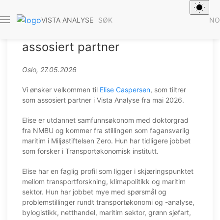
SØK
NO
VISTA ANALYSE
Elise Caspersen er ny
assosiert partner
Oslo, 27.05.2026
Vi ønsker velkommen til
Elise Caspersen
, som tiltrer
som assosiert partner i Vista Analyse fra mai 2026.
Elise er utdannet samfunnsøkonom med doktorgrad
fra NMBU og kommer fra stillingen som fagansvarlig
maritim i Miljøstiftelsen Zero. Hun har tidligere jobbet
som forsker i Transportøkonomisk institutt.
Elise har en faglig profil som ligger i skjæringspunktet
mellom transportforskning, klimapolitikk og maritim
sektor. Hun har jobbet mye med spørsmål og
problemstillinger rundt transportøkonomi og -analyse,
bylogistikk, netthandel, maritim sektor, grønn sjøfart,