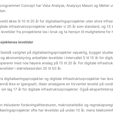
rogrammet Concept har Vista Analyse, Analysys Mason og Metier utre
ten.
vetid økes til 10 til 20 år for digitaliseringsprosjekter uten store in
itale infrastrukturprosjekter anbefaler vi 20 år som standard, og 15 
evetider fra prosjektene tas i bruk og ta hensyn til mulighetene for 
sjektenes levetider
fastslå varighet på digitaliseringsprosjekter nøyaktig, bygger studie
 og økonomistyring anbefaler levetider i intervallet 5 til 15 år for digi
 opererer med noe høyere anslag på 15 til 20 år. For digitale infrastru
evetider i størrelsesorden 20 til 50 år.
s digitaliseringsprosjekter og digitale infrastrukturprosjekter har le
ennå ikke er igangsatt, tilsier anslagene en forventet levetid på rundt
g om lag 17 år for digitale infrastrukturprosjekter. Også ekspertinte
ien inkluderer forskningslitteraturen, makrostatistikk og regnskapsregl
liseringsprosjekter ofte har levetider på under 10 år, mens telekom