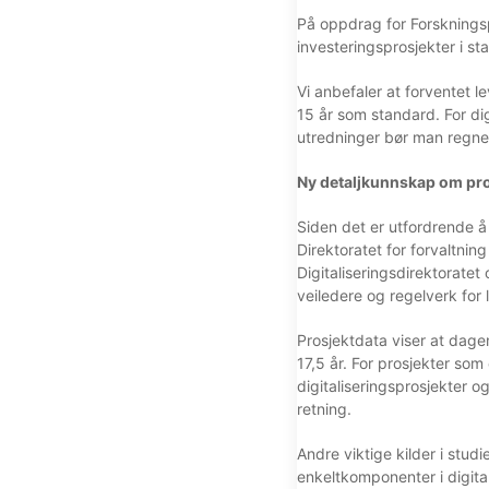
På oppdrag for Forskningsp
investeringsprosjekter i sta
Vi anbefaler at forventet le
15 år som standard. For dig
utredninger bør man regne l
Ny detaljkunnskap om pro
Siden det er utfordrende å 
Direktoratet for forvaltning
Digitaliseringsdirektoratet
veiledere og regelverk for l
Prosjektdata viser at dagen
17,5 år. For prosjekter som 
digitaliseringsprosjekter o
retning.
Andre viktige kilder i stud
enkeltkomponenter i digita