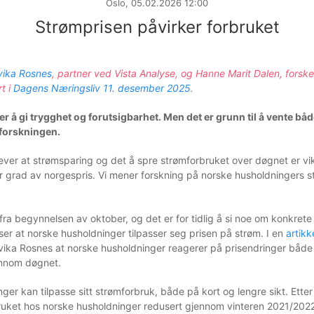
Oslo, 05.02.2026 12:00
Strømprisen påvirker forbruket
vika Rosnes
, partner ved Vista Analyse, og Hanne Marit Dalen, forske
rt i
Dagens Næringsliv 11. desember 2025
.
r å gi trygghet og forutsigbarhet. Men det er grunn til å vente bå
a forskningen.
er at strømsparing og det å spre strømforbruket over døgnet er vik
tor grad av norgespris. Vi mener forskning på norske husholdningers s
 fra begynnelsen av oktober, og det er for tidlig å si noe om konkret
iser at norske husholdninger tilpasser seg prisen på strøm. I en
artik
vika Rosnes at norske husholdninger reagerer på prisendringer både
ennom døgnet.
ger kan tilpasse sitt strømforbruk, både på kort og lengre sikt. Ette
ruket hos norske husholdninger redusert gjennom vinteren 2021/2022