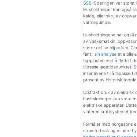
SSB
. Sparingen var størst
Husholdninger kan også red
kalde, eller skru av oppvar
varmepumpe.
Husholdningene har også mu
av vaskemaskin, oppvaskmask
større del av bilparken. C
fant i
sin analyse
at elbilei
topplasten ved å flytte ti
tilpasse ladetidspunktet.
S
insentivene til å tilpasse t
prosent av historisk toppl
Utstrakt bruk av elektrisk 
husholdninger kan være mer
elektriske apparater. Dette
vinteren kraftsystemet tren
Formålet med norgespris er 
strømforbruk og mindre fl
bedre insentiver til sparing 