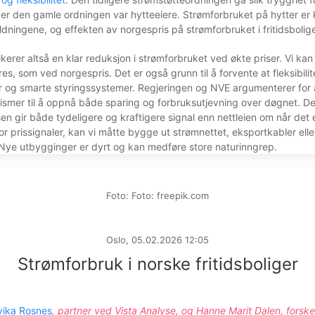
er den gamle ordningen var hytteeiere. Strømforbruket på hytter er 
ldningene, og effekten av norgespris på strømforbruket i fritidsbolige
kerer altså en klar reduksjon i strømforbruket ved økte priser. Vi kan
es, som ved norgespris. Det er også grunn til å forvente at fleksibilit
ler og smarte styringssystemer. Regjeringen og NVE argumenterer for a
nismer til å oppnå både sparing og forbruksutjevning over døgnet. Det e
en gir både tydeligere og kraftigere signal enn nettleien om når det 
r prissignaler, kan vi måtte bygge ut strømnettet, eksportkabler el
 Nye utbygginger er dyrt og kan medføre store naturinngrep.
Foto: Foto: freepik.com
Oslo, 05.02.2026 12:05
Strømforbruk i norske fritidsboliger
vika Rosnes
, partner ved Vista Analyse, og Hanne Marit Dalen, forske