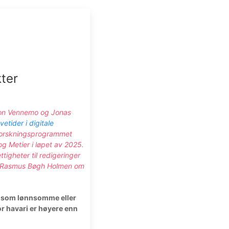
kter
kon Vennemo og Jonas
vetider i digitale
 Forskningsprogrammet
g Metier i løpet av 2025.
ttigheter til redigeringer
å Rasmus Bøgh Holmen om
år som lønnsomme eller
or havari er høyere enn