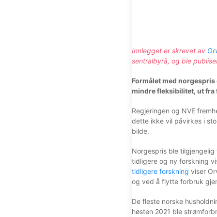
Innlegget er skrevet av
Or
sentralbyrå, og ble publise
Formålet med norgespris e
mindre fleksibilitet, ut fr
Regjeringen og NVE fremhev
dette ikke vil påvirkes i s
bilde.
Norgespris ble tilgjengelig
tidligere og ny forskning v
tidligere forskning
viser Or
og ved å flytte forbruk gj
De fleste norske husholdnin
høsten 2021 ble strømforb