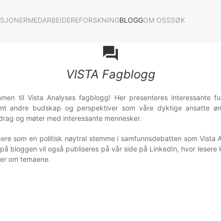
ASJONER
MEDARBEIDERE
FORSKNING
BLOGG
OM OSS
SØK
forum
VISTA Fagblogg
mmen til Vista Analyses fagblogg! Her presenteres interessante f
amt andre budskap og perspektiver som våre dyktige ansatte øn
rag og møter med interessante mennesker.
gere som en politisk nøytral stemme i samfunnsdebatten som Vista 
g på bloggen vil også publiseres på vår side på LinkedIn, hvor lese
ger om temaene.