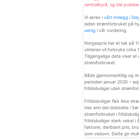
sentralbyrå, og ble publise
Vi skrev i
vårt innlegg i D
siden strømforbruket på hy
uenig
i vår vurdering.
Norgespris har et tak på 1
vinteren vil forbruke cirk
Tilgjengelige data viser at
strømforbruket.
Både gjennomsnittlig og me
perioden januar 2020 – sep
fritidsboliger uten strømfor
Fritidsboliger fikk ikke st
mer enn det dobbelte i Sø
strømforbruket i fritidsbo
fritidsboliger sterk vekst i
faktorer, deriblant pris, br
som vedovn. Dette gir mulig