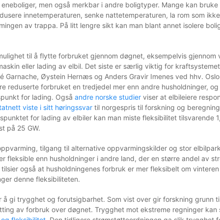
 i eneboliger, men også merkbar i andre boligtyper. Mange kan bruke
usere innetemperaturen, senke nattetemperaturen, la rom som ikke b
mingen av trappa. På litt lengre sikt kan man blant annet isolere boli
lighet til å flytte forbruket gjennom døgnet, eksempelvis gjennom v
in eller lading av elbil. Det siste er særlig viktig for kraftsystemet 
loé Garnache, Øystein Hernæs og Anders Gravir Imenes ved hhv. Oslo
ere reduserte forbruket en tredjedel mer enn andre husholdninger, og b
dspunkt for lading. Også
andre norske studier
viser at elbileiere respo
tatnett viste i sitt høringssvar
til norgespris til forskning og beregning
idspunktet for lading av elbiler kan man miste fleksibilitet tilsvarende 
ast på 25 GW.
oppvarming, tilgang til alternative oppvarmingskilder og stor elbilpar
 fleksible enn husholdninger i andre land, der en større andel av str
 tilsier også at husholdningenes forbruk er mer fleksibelt om vintere
ger denne fleksibiliteten.
å gi trygghet og forutsigbarhet. Som vist over gir forskning grunn ti
ytting av forbruk over døgnet. Trygghet mot ekstreme regninger kan 
og fleksibilitet
. Den tidligere strømstøtteordningen ga slik trygghet f