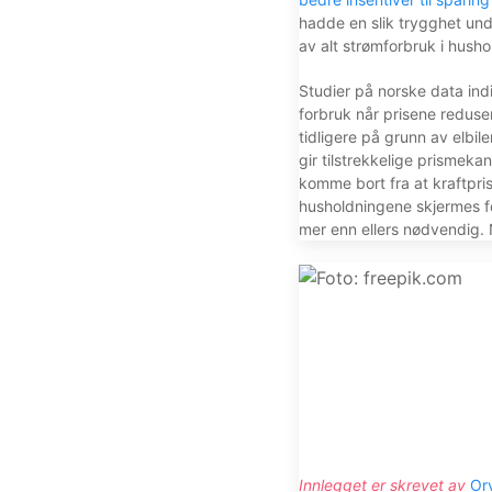
hadde en slik trygghet und
av alt strømforbruk i husho
Studier på norske data indi
forbruk når prisene reduser
tidligere på grunn av elbi
gir tilstrekkelige prismeka
komme bort fra at kraftpris
husholdningene skjermes fo
mer enn ellers nødvendig.
Innlegget er skrevet av
Or