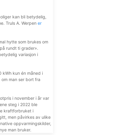
oliger kan bli betydelig,
ene. Truls A. Werpen
er
rmal hytte som brukes om
på rundt ti grader».
etydelig variasjon i
000 kWh kun én måned i
 om man ser bort fra
otpris i november i år var
sene steg i 2022 ble
 kraftforbruket i
gitt, men påvirkes av ulike
ternative oppvarmingskilder,
r mye man bruker.