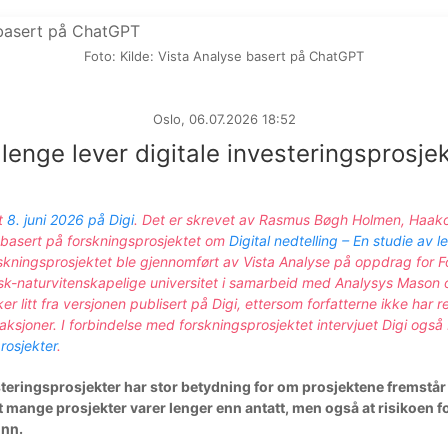
Foto: Kilde: Vista Analyse basert på ChatGPT
Oslo, 06.07.2026 18:52
lenge lever digitale investeringsprosje
rt
8. juni 2026 på Digi
. Det er skrevet av Rasmus Bøgh Holmen, Haa
 basert på forskningsprosjektet om
Digital nedtelling – En studie av le
rskningsprosjektet ble gjennomført av Vista Analyse på oppdrag for
k-naturvitenskapelige universitet i samarbeid med Analysys Mason o
 litt fra versjonen publisert på Digi, ettersom forfatterne ikke har re
daksjoner.
I forbindelse med forskningsprosjektet intervjuet
Digi ogs
rosjekter
.
vesteringsprosjekter har stor betydning for om prosjektene fremst
at mange prosjekter varer lenger enn antatt, men også at risikoen f
unn.