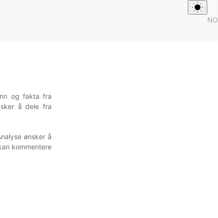
NO
unn og fakta fra
sker å dele fra
Analyse ønsker å
re kan kommentere