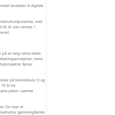
det levetiden til digitale
frastrukturkomponenter, med
til 40 år som ramme. I
havari.
n på en lang rekke kilder.
taliseringsprosjekter, mens
kturprosjekter åpner
vetider på henholdsvis 12 og
 15 år for
rvjuene peker i samme
er. De viser at
infrastruktur gjennomgående