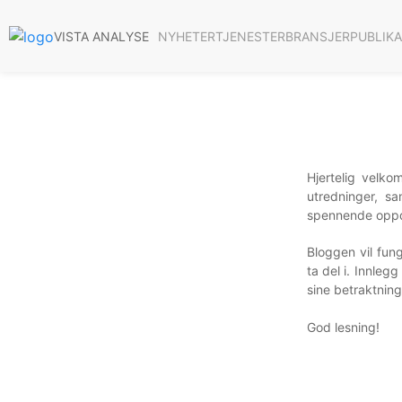
NYHETER
TJENESTER
BRANSJER
PUBLIK
VISTA ANALYSE
Hjertelig velko
utredninger, s
spennende oppd
Bloggen vil fun
ta del i. Innleg
sine betraktnin
God lesning!