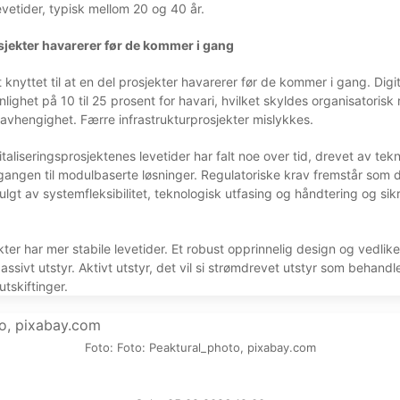
levetider, typisk mellom 20 og 40 år.
sjekter havarerer før de kommer i gang
 knyttet til at en del prosjekter havarerer før de kommer i gang. Digi
nlighet på 10 til 25 prosent for havari, hvilket skyldes organisatorisk
vhengighet. Færre infrastrukturprosjekter mislykkes.
taliseringsprosjektenes levetider har falt noe over tid, drevet av tek
gangen til modulbaserte løsninger. Regulatoriske krav fremstår som d
ulgt av systemfleksibilitet, teknologisk utfasing og håndtering og sikr
ekter har mer stabile levetider. Et robust opprinnelig design og vedlik
ssivt utstyr. Aktivt utstyr, det vil si strømdrevet utstyr som behandler
tskiftinger.
Foto: Foto: Peaktural_photo, pixabay.com