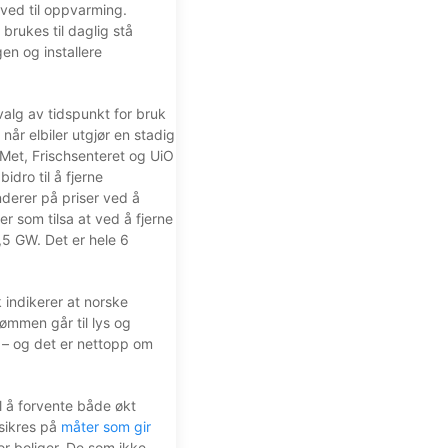
 ved til oppvarming.
rukes til daglig stå
gen og installere
alg av tidspunkt for bruk
når elbiler utgjør en stadig
Met, Frischsenteret og UiO
idro til å fjerne
nderer på priser ved å
er som tilsa at ved å fjerne
1,5 GW. Det er hele 6
k indikerer at norske
ømmen går til lys og
n – og det er nettopp om
l å forvente både økt
sikres på
måter som gir
or boliger. De som ikke