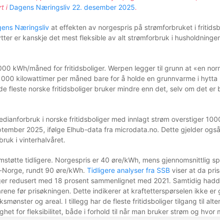
rt i
Dagens Næringsliv 22. desember 2025
.
agens Næringsliv
at effekten av norgespris på strømforbruket i fritidsb
tter er kanskje det mest fleksible av alt strømforbruk i husholdning
000 kWh/måned for fritidsboliger. Werpen legger til grunn at «en no
a 1000 kilowattimer per måned bare for å holde en grunnvarme i hytta 
 de fleste norske fritidsboliger bruker mindre enn det, selv om det er b
dianforbruk i norske fritidsboliger med innlagt strøm overstiger 1
tember 2025, ifølge Elhub-data fra microdata.no. Dette gjelder også
bruk i vinterhalvåret.
rømstøtte tidligere. Norgespris er 40 øre/kWh, mens gjennomsnittlig sp
r-Norge, rundt 90 øre/kWh.
Tidligere analyser fra SSB
viser at da pri
liger redusert med 18 prosent sammenlignet med 2021. Samtidig hadde
 årene før prisøkningen. Dette indikerer at kraftetterspørselen ikke er 
uksmønster og areal. I tillegg har de fleste fritidsboliger tilgang til al
het for fleksibilitet, både i forhold til når man bruker strøm og hvo