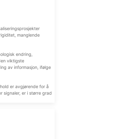
taliseringsprosjekter
 rigiditet, manglende
nologisk endring,
en viktigste
ing av informasjon, ifølge
ehold er avgjørende for å
 signaler, er i større grad