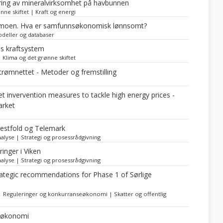
ing av mineralvirksomhet på havbunnen
e skiftet | Kraft og energi
rdermoen. Hva er samfunnsøkonomisk lønnsomt?
deller og databaser
ens kraftsystem
 Klima og det grønne skiftet
rømnettet - Metoder og fremstilling
invervention measures to tackle high energy prices -
arket
 Vestfold og Telemark
nalyse | Strategi og prosessrådgivning
inger i Viken
nalyse | Strategi og prosessrådgivning
ategic recommendations for Phase 1 of Sørlige
i | Reguleringer og konkurranseøkonomi | Skatter og offentlig
k økonomi