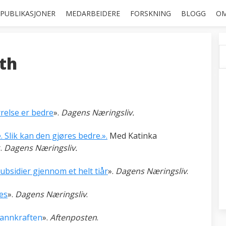
PUBLIKASJONER
MEDARBEIDERE
FORSKNING
BLOGG
OM
th
rrelse er bedre
».
Dagens Næringsliv.
 Slik kan den gjøres bedre.».
Med Katinka
.
Dagens Næringsliv.
ubsidier gjennom et helt tiår
».
Dagens Næringsliv
.
es
».
Dagens Næringsliv
.
 vannkraften
».
Aftenposten
.