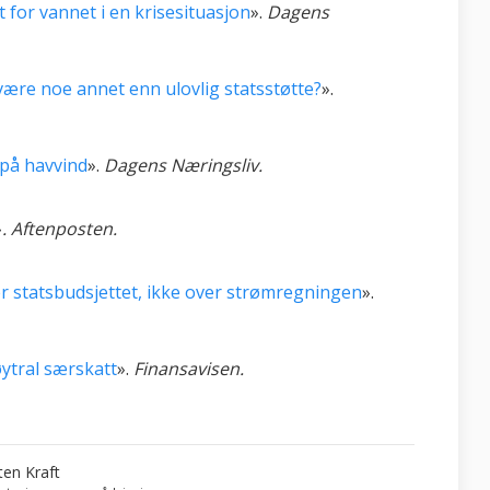
 for vannet i en krisesituasjon
».
Dagens
ære noe annet enn ulovlig statsstøtte?
».
på havvind
».
Dagens Næringsliv.
»
. Aftenposten.
r statsbudsjettet, ikke over strømregningen
».
øytral særskatt
».
Finansavisen.
ten Kraft