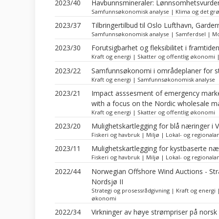
2023/40
Havbunnsmineraler: Lønnsomhetsvurder
Samfunnsøkonomisk analyse | Klima og det grønn
2023/37
Tilbringertilbud til Oslo Lufthavn, Ga
Samfunnsøkonomisk analyse | Samferdsel | Mo
2023/30
Forutsigbarhet og fleksibilitet i framtid
Kraft og energi | Skatter og offentlig økonomi |
2023/22
Samfunnsøkonomi i områdeplaner for st
Kraft og energi | Samfunnsøkonomisk analyse
2023/21
Impact asssesment of emergency market 
with a focus on the Nordic wholesale m
Kraft og energi | Skatter og offentlig økonomi
2023/20
Mulighetskartlegging for blå næringer i
Fiskeri og havbruk | Miljø | Lokal- og regionala
2023/11
Mulighetskartlegging for kystbaserte nær
Fiskeri og havbruk | Miljø | Lokal- og regionala
2022/44
Norwegian Offshore Wind Auctions - Str
Nordsjø II
Strategi og prosessrådgivning | Kraft og energ
økonomi
2022/34
Virkninger av høye strømpriser på nors