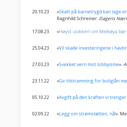
20.10.23
«
Skatt på barnetrygd kan lage en
Ragnhild Schreiner.
Dagens Næri
17.08.23
«
Høyst usikkert om Melkøya bør e
25.04.23
«
Vil skade investeringene i havb
27.03.23
«
Svekket vern mot lobbyisme
».
A
23.11.22
«
Gir tilstramming for boliglån me
05.10.22
«
Avgift på den kraften vi trenge
02.09.22
«
Legg om strømstøtten, nå!
». Me