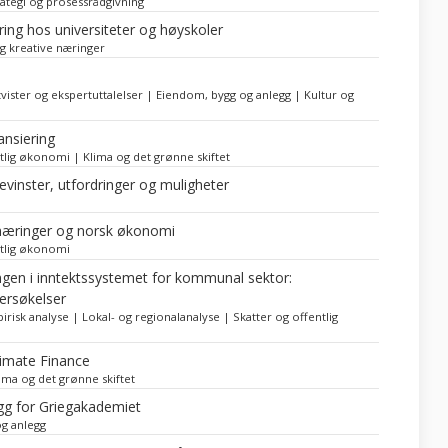
rategi og prosessrådgivning
ering hos universiteter og høyskoler
g kreative næringer
vister og ekspertuttalelser | Eiendom, bygg og anlegg | Kultur og
ansiering
lig økonomi | Klima og det grønne skiftet
vinster, utfordringer og muligheter
r næringer og norsk økonomi
tlig økonomi
ingen i inntektssystemet for kommunal sektor:
dersøkelser
isk analyse | Lokal- og regionalanalyse | Skatter og offentlig
limate Finance
ima og det grønne skiftet
g for Griegakademiet
g anlegg