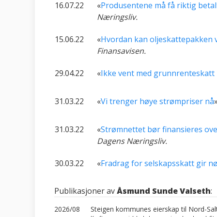
16.07.22
«
Produsentene må få riktig betalt
Næringsliv.
15.06.22
«
Hvordan kan oljeskattepakken v
Finansavisen.
29.04.22
«
Ikke vent med grunnrenteskatt 
31.03.22
«
Vi trenger høye strømpriser nå
31.03.22
«
Strømnettet bør finansieres ove
Dagens Næringsliv.
30.03.22
«
Fradrag for selskapsskatt gir n
Publikasjoner av
Åsmund Sunde Valseth
:
2026/08
Steigen kommunes eierskap til Nord-Sal