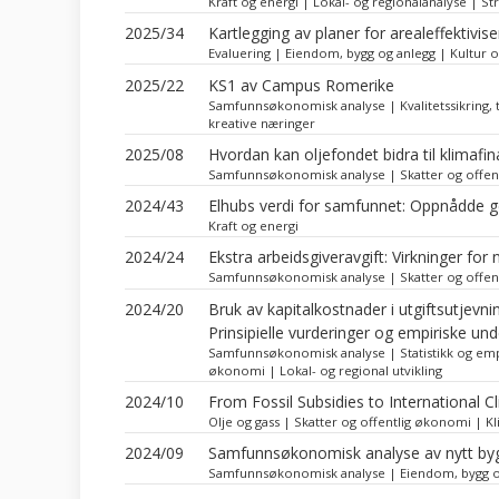
Kraft og energi | Lokal- og regionalanalyse | St
2025/34
Kartlegging av planer for arealeffektivis
Evaluering | Eiendom, bygg og anlegg | Kultur o
2025/22
KS1 av Campus Romerike
Samfunnsøkonomisk analyse | Kvalitetssikring, t
kreative næringer
2025/08
Hvordan kan oljefondet bidra til klimafin
Samfunnsøkonomisk analyse | Skatter og offent
2024/43
Elhubs verdi for samfunnet: Oppnådde ge
Kraft og energi
2024/24
Ekstra arbeidsgiveravgift: Virkninger fo
Samfunnsøkonomisk analyse | Skatter og offen
2024/20
Bruk av kapitalkostnader i utgiftsutjevn
Prinsipielle vurderinger og empiriske un
Samfunnsøkonomisk analyse | Statistikk og empir
økonomi | Lokal- og regional utvikling
2024/10
From Fossil Subsidies to International C
Olje og gass | Skatter og offentlig økonomi | Kl
2024/09
Samfunnsøkonomisk analyse av nytt byg
Samfunnsøkonomisk analyse | Eiendom, bygg o