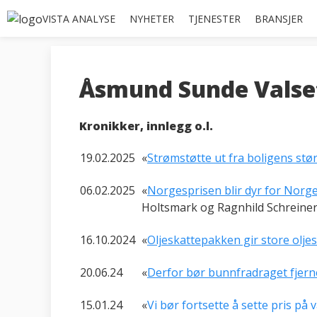
VISTA ANALYSE
NYHETER
TJENESTER
BRANSJER
Åsmund Sunde Valse
Kronikker, innlegg o.l.
19.02.2025
«
Strømstøtte ut fra boligens stø
06.02.2025
«
Norgesprisen blir dyr for Norge.
Holtsmark og Ragnhild Schreiner
16.10.2024
«
Oljeskattepakken gir store oljes
20.06.24
«
Derfor bør bunnfradraget fjern
15.01.24
«
Vi bør fortsette å sette pris på