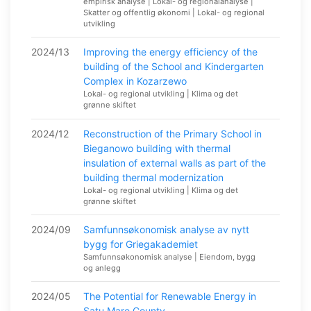
empirisk analyse | Lokal- og regionalanalyse |
Skatter og offentlig økonomi | Lokal- og regional
utvikling
2024/13
Improving the energy efficiency of the
building of the School and Kindergarten
Complex in Kozarzewo
Lokal- og regional utvikling | Klima og det
grønne skiftet
2024/12
Reconstruction of the Primary School in
Bieganowo building with thermal
insulation of external walls as part of the
building thermal modernization
Lokal- og regional utvikling | Klima og det
grønne skiftet
2024/09
Samfunnsøkonomisk analyse av nytt
bygg for Griegakademiet
Samfunnsøkonomisk analyse | Eiendom, bygg
og anlegg
2024/05
The Potential for Renewable Energy in
Satu Mare County