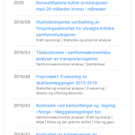
2020
Koronatiltakene kutter produksjonen
med 29 milliarder kroner i måneden
2019/56
Husholdningenes verdsetting av
forsyningssikkerhet for utvalgte kritiske
samfunnsfunksjoner
Kraft og energi | Statistikk og empirisk analyse
2019/53
Tidskostnader i samfunnsøkonomiske
analyser av transportprosjekter
Samfunnsøkonomisk analyse | Samferdsel
2019/46
Forprosjekt: Evaluering av
skatteomleggingen 2013-2019
Statistikk og empirisk analyse | Evaluering |
Skatter og offentlig økonomi
2019/43
Kostnader ved karbonfangst og -lagring
i Norge – tilleggsberegninger bio
Samfunnsøkonomisk analyse | Kraft og energi |
Miljø | Klima og det grønne skiftet | Olje og gass
2019/42
Kostnader og konsekvenser av