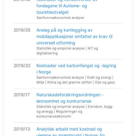
forslagene til Autisme- og
touretteutvalget
Samfunnsøkonomisk analyse
2019/35
Anslag på og kartlegging av
mobilapplikasjoner omfattet av krav til
universell utforming
Statistikk og empirisk analyse | IKT og
digitalisering
2019/32
Kostnader ved karbonfangst og -lagring
i Norge
Samfunnsøkonomisk analyse | Kraft og energi |
Miljø | Klima og det grønne skiftet | Olje og gass
2019/17
Naturskadeforsikringsordningen -
lønnsomhet og konkurranse
Statistikk og empirisk analyse | Eiendom, bygg
og anlegg | Reguleringer og
konkurranseøkonomi
2019/13
Analytisk arbeid med kostnad og
ulempe av strømbrudd i Norge: En