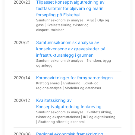
2020/23
Tilpasset konseptvalgutredning av
testfasiliteter for oljevern og marin
forsøpling på Fiskebøl
Samfunnsøkonomisk analyse | Miljø | Olje og
gass | Kvalitetssikring, tvister og
ekspertuttalelser
2020/21
Samfunnsøkonomisk analyse av
konsekvensene av graveskader på
infrastrukturanlegg i grunnen
Samfunnsøkonomisk analyse | Eiendom, bygg
og anlegg
2020/14
Koronavirkninger for fornybarnæringen
Kraft og energi | Evaluering | Lokal- og
regionalanalyse | Modeller og databaser
2020/12
Kvalitetssikring av
Konseptvalgutredning Innkreving
Samfunnsøkonomisk analyse | Kvalitetssikring,
tvister og ekspertuttalelser | IKT og digitalisering
| Skatter og offentlig økonomi
2020/08
Regional økonomisk framskrivning