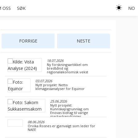
 OSS
SØK
NO
FORRIGE
NESTE
18.07.2026
Ny forskningsartikkel om
bredbånd og
regionaløkonomisk vekst
03.07.2026
Nytt prosjekt: Netto
klimagassanalyser for Equinor
25.06.2026
Nytt prosjekt:
Kunnskapsgrunnlag om
Enovas bidrag til varige
markedsendringer
08.06.2026
Orvika Rosnes er gjenvalgt som leder for
NAEE