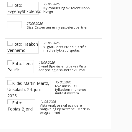
29.05.2026
Ny evaluering av Talent Nord-
Norge
27.05.2026
Elise Caspersen er ny assosiert partner
22.05.2026
Vi gratulerer Eivind Bjørkås
med vellykket disputas!
19.05.2026
Eivind Bjørkås er tilbake i Vista
Analyse og disputerer 21. mai
15.05.2026
Nye innspill til
fylkeskommunenes
inntektssystem
11.05.2026
Vista Analyse skal evaluere
rådgivningstjenestene i Merkur-
programmet