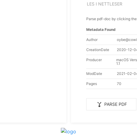
LES I NETTLESER
Parse pdf-doc by clicking the
Metadata Found
Author
oybe@cowi
CreationDate
2020-12-0
Producer
macOS Vers
1.1
ModDate
2021-02-0
Pages
70
merge_type
PARSE PDF