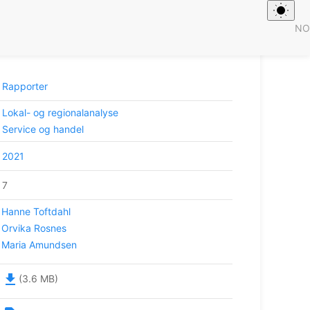
NO
sstruktur Innlandet. Deltema 3: By- og
Rapporter
Lokal- og regionalanalyse
Service og handel
2021
7
Hanne Toftdahl
Orvika Rosnes
Maria Amundsen
file_download
(3.6 MB)