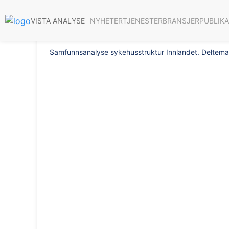
Rapport 2021/7
NYHETER
TJENESTER
BRANSJER
PUBLIK
VISTA ANALYSE
Samfunnsanalyse sykehusstruktur Innlandet. Deltema 