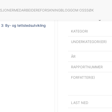
ASJONER
MEDARBEIDERE
FORSKNING
BLOGG
OM OSS
SØK
Samfunnsanalyse sykehu
tettstedsutvikling
3: By- og tettstedsutvikling
KATEGORI
UNDERKATEGORI(ER)
ÅR
RAPPORTNUMMER
FORFATTER(E)
LAST NED