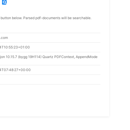
find_in_page
 button below. Parsed pdf-documents will be searchable.
.com
4T10:55:23+01:00
jon 10.15.7 (bygg 19H114) Quartz PDFContext, AppendMode
4T07:48:27+00:00