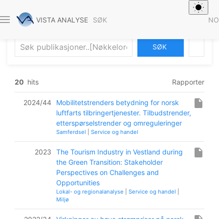
Publikasjoner
SØK
NO
VISTA ANALYSE
AVANSERT SØK
20
hits
Rapporter
insert_drive_file
2024/44
Mobilitetstrenders betydning for norsk
luftfarts tilbringertjenester. Tilbudstrender,
etterspørselstrender og omreguleringer
Samferdsel
|
Service og handel
insert_drive_file
2023
The Tourism Industry in Vestland during
the Green Transition: Stakeholder
Perspectives on Challenges and
Opportunities
Lokal- og regionalanalyse
|
Service og handel
|
Miljø