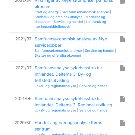
insert_drive_file
2022/34
Virkninger av høye strømpriser på norsk
økonomi
Kraft og energi
|
Samfunnsøkonomisk analyse
|
Statistikk og empirisk analyse
|
Modeller og
databaser
|
Service og handel
|
Landbruk og
næringsmiddelindustri
insert_drive_file
2021/37
Samfunnsøkonomisk analyse av Nye
servicejobber
Samfunnsøkonomisk analyse
|
Service og handel
|
Skatter og offentlig økonomi
insert_drive_file
2021/07
Samfunnsanalyse sykehusstruktur
Innlandet. Deltema 3: By- og
tettstedsutvikling
Lokal- og regionalanalyse
|
Service og handel
insert_drive_file
2021/06
Samfunnsanalyse sykehusstruktur
Innlandet. Deltema 2: Regional utvikling
Lokal- og regionalanalyse
|
Service og handel
insert_drive_file
2020/30
Handels-og næringsanalyse Røros
sentrum
Lokal- og regionalanalyse
|
Service og handel