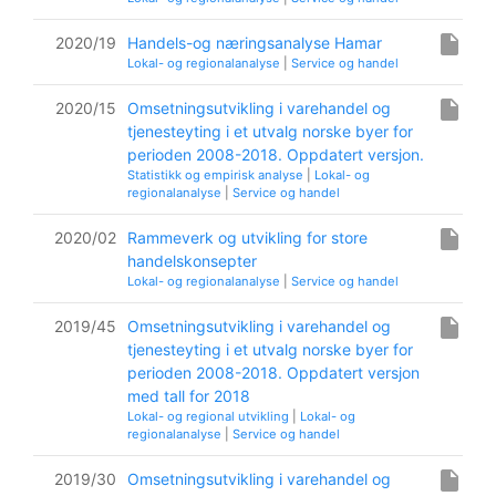
insert_drive_file
2020/19
Handels-og næringsanalyse Hamar
Lokal- og regionalanalyse
|
Service og handel
insert_drive_file
2020/15
Omsetningsutvikling i varehandel og
tjenesteyting i et utvalg norske byer for
perioden 2008-2018. Oppdatert versjon.
Statistikk og empirisk analyse
|
Lokal- og
regionalanalyse
|
Service og handel
insert_drive_file
2020/02
Rammeverk og utvikling for store
handelskonsepter
Lokal- og regionalanalyse
|
Service og handel
insert_drive_file
2019/45
Omsetningsutvikling i varehandel og
tjenesteyting i et utvalg norske byer for
perioden 2008-2018. Oppdatert versjon
med tall for 2018
Lokal- og regional utvikling
|
Lokal- og
regionalanalyse
|
Service og handel
insert_drive_file
2019/30
Omsetningsutvikling i varehandel og