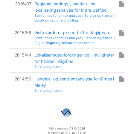
insert_drive_file
2016/07
Regional nærings-, handels- og
lokaliseringsanalyse for Indre Østfold
Samfunnsøkonomisk analyse
|
Service og handel
|
Lokal- og regional utvikling
insert_drive_file
2015/59
Vista vurderer prisportal for dagligvarer
Samfunnsøkonomisk analyse
|
Service og handel
|
Reguleringer og konkurranseøkonomi
insert_drive_file
2015/44
Lokaliseringsutfordringer og - muligheter
for handel i Vågåmo
Service og handel
insert_drive_file
2014/50
Handels- og sentrumsanalyse for Ørnes i
Meløy
Service og handel
Vista Analyse AS © 2026
Meltzers gate 4, 0257 Oslo