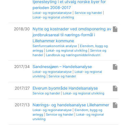
tjenesteyting i et utvalg norske byer for
perioden 2008-2017
Lokal- og regionalanalyse
|
Service og handel
|
Lokal- og regional utvikling
insert_drive_file
2018/30
Nytte og kostnader ved omdisponering av
jordbruksareal til nærings-formål i
Lillehammer kommune
Samfunnsøkonomisk analyse
|
Eiendom, bygg og
anlegg
|
Lokal- og regional utvikling
|
Service og
handel
|
Landbruk og næringsmiddelindustri
insert_drive_file
2017/34
Sandnessjøen – Handelsanalyse
Lokal- og regionalanalyse
|
Lokal- og regional
utvikling
|
Service og handel
insert_drive_file
2017/27
Elverum byområde Handelsanalyse
Service og handel
|
Lokal- og regional utvikling
insert_drive_file
2017/13
Nærings- og handelsanalyse Lillehammer
Lokal- og regionalanalyse
|
Eiendom, bygg og
anlegg
|
Service og handel
|
Lokal- og regional
utvikling