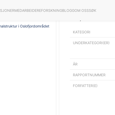
ASJONER
MEDARBEIDERE
FORSKNING
BLOGG
OM OSS
SØK
Kvalitetssikring av kon
Oslofjordområdet
alstruktur i Oslofjordområdet
KATEGORI
UNDERKATEGORI(ER)
ÅR
RAPPORTNUMMER
FORFATTER(E)