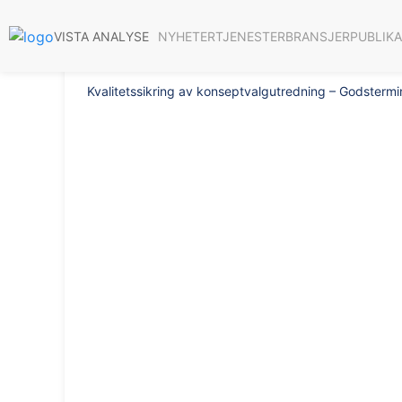
Rapport 2020/33
NYHETER
TJENESTER
BRANSJER
PUBLIK
VISTA ANALYSE
Kvalitetssikring av konseptvalgutredning – Godstermin