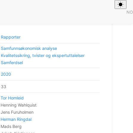
NO
septvalgutredning – Godsterminalstruktur i
Rapporter
Samfunnsøkonomisk analyse
Kvalitetssikring, tvister og ekspertuttalelser
Samferdsel
2020
33
Tor Homleid
Henning Wahlquist
Jens Furuholmen
Herman Ringdal
Mads Berg