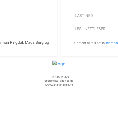
LAST NED
LES I NETTLESER
erman Ringdal, Mads Berg og
Content of this pdf is
searcha
+47 455 14 396
post@vista-analyse.no
www.vista-analyse.no