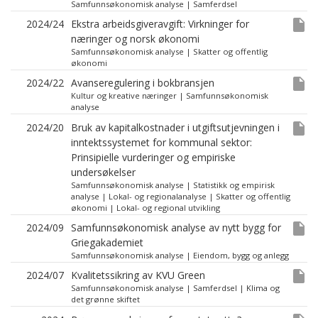
Samfunnsøkonomisk analyse
|
Samferdsel
insert_drive_file
2024/24
Ekstra arbeidsgiveravgift: Virkninger for
næringer og norsk økonomi
Samfunnsøkonomisk analyse
|
Skatter og offentlig
økonomi
insert_drive_file
2024/22
Avanseregulering i bokbransjen
Kultur og kreative næringer
|
Samfunnsøkonomisk
analyse
insert_drive_file
2024/20
Bruk av kapitalkostnader i utgiftsutjevningen i
inntektssystemet for kommunal sektor:
Prinsipielle vurderinger og empiriske
undersøkelser
Samfunnsøkonomisk analyse
|
Statistikk og empirisk
analyse
|
Lokal- og regionalanalyse
|
Skatter og offentlig
økonomi
|
Lokal- og regional utvikling
insert_drive_file
2024/09
Samfunnsøkonomisk analyse av nytt bygg for
Griegakademiet
Samfunnsøkonomisk analyse
|
Eiendom, bygg og anlegg
insert_drive_file
2024/07
Kvalitetssikring av KVU Green
Samfunnsøkonomisk analyse
|
Samferdsel
|
Klima og
det grønne skiftet