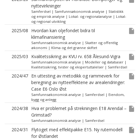
nyttevirkninger
Samferdsel
|
Samfunnsøkonomisk analyse
|
Statistikk
og empirisk analyse
|
Lokal- og regionalanalyse
|
Lokal-
og regional utvikling
insert_drive_file
2025/08
Hvordan kan oljefondet bidra til
klimafinansiering
Samfunnsøkonomisk analyse
|
Skatter og offentlig
økonomi
|
Klima og det grønne skiftet
insert_drive_file
2025/03
Kvalitetssikring av KVU rv. 658 Ålesund-Vigra
Samfunnsøkonomisk analyse
|
Modeller og databaser
|
Kvalitetssikring, tvister og ekspertuttalelser
|
Samferdsel
insert_drive_file
2024/47
En uttesting av metodikk og rammeverk for
beregning av nytteeffektene av arealendringer:
Case E6 Oslo Øst
Samfunnsøkonomisk analyse
|
Samferdsel
|
Eiendom,
bygg og anlegg
insert_drive_file
2024/38
Hva er problemet på strekningen E18 Arendal –
Grimstad?
Samfunnsøkonomisk analyse
|
Samferdsel
insert_drive_file
2024/31
Flytoget med effektpakke E15. Ny rutemodell
for Østlandet