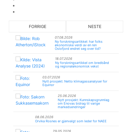
FORRIGE
NESTE
07.08.2026
Ny forskningsartikkel: har folks
økonomiske verdi av en ren
Oslofjord endret seg over tid?
18.07.2026
Ny forskningsartikkel om bredbånd
og regionaløkonomisk vekst
03.07.2026
Nytt prosjekt: Netto klimagassanalyser for
Equinor
25.06.2026
Nytt prosjekt: Kunnskapsgrunnlag
om Enovas bidrag til varige
markedsendringer
08.06.2026
Orvika Rosnes er gjenvalgt som leder for NAEE
29.05.2026