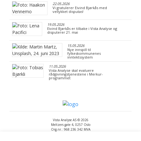
22.05.2026
Vi gratulerer Eivind Bjørkås med
vellykket disputas!
19.05.2026
Eivind Bjørkås er tilbake i Vista Analyse og
disputerer 21. mai
15.05.2026
Nye innspill til
fylkeskommunenes
inntektssystem
11.05.2026
Vista Analyse skal evaluere
rådgivningstjenestene i Merkur-
programmet
Vista Analyse AS © 2026
Meltzers gate 4, 0257 Oslo
Org.nr.: 968 236 342 MVA
+47 455 14 396
post@vista-analyse.no