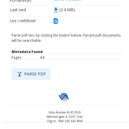
Forfatter(e)
file_download
Last ned
(2.4 MB)
find_in_page
Les i nettleser
Parse pdf-doc by clicking the button below. Parsed pdf-documents
will be searchable.
Metadata Found
Pages
64
merge_type
PARSE PDF
Vista Analyse AS © 2026
Meltzers gate 4, 0257 Oslo
Org.nr.: 968 236 342 MVA
+47 455 14 396