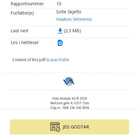
Rapportnummer
10
Sofie Skjeflo
Forfatter(e)
Haakon Vennemo
file_download
Last ned
(2.3 MB)
find_in_page
Les i nettleser
Content of this pdf is
searchable
Vista Analyse AS © 2026
Meltzers gate 4, 0257 Oslo
Org.nr.: 968 236 342 MVA
+47 455 14 396
post@vista-analyse.no
www.vista-analyse.no
JEG GODTAR
By
Peter Ribe
Version: 3.0.244