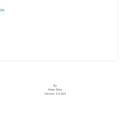
ble
By
Peter Ribe
Version: 3.0.244