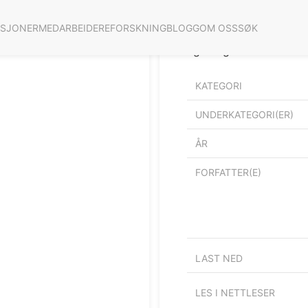
ASJONER
MEDARBEIDERE
FORSKNING
BLOGG
OM OSS
SØK
Tilleggsnotat: Kollektiv
egenregi?
KATEGORI
UNDERKATEGORI(ER)
ÅR
FORFATTER(E)
LAST NED
LES I NETTLESER