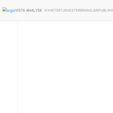
NYHETER
TJENESTER
BRANSJER
PUBLIK
VISTA ANALYSE