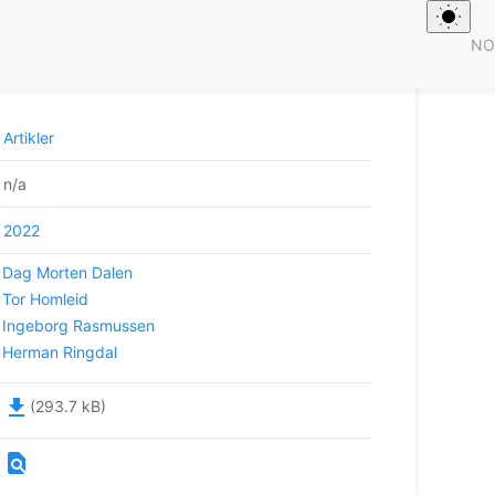
NO
transport i Innlandet: Anbud eller drift i
Artikler
n/a
2022
Dag Morten Dalen
Tor Homleid
Ingeborg Rasmussen
Herman Ringdal
file_download
(293.7 kB)
find_in_page