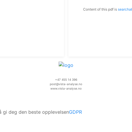
Content of this pdf is
searcha
+47 455 14 396
post@vista-analyse.no
www.vista-analyse.no
 å gi deg den beste opplevelsen
GDPR