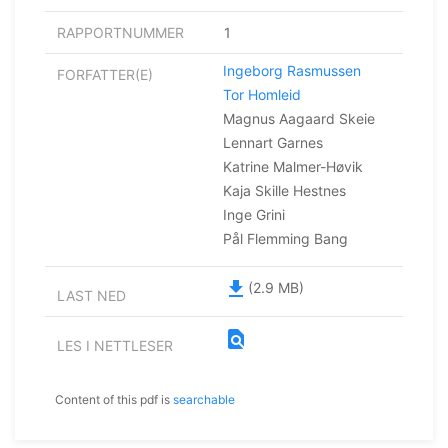
RAPPORTNUMMER
1
Ingeborg Rasmussen
FORFATTER(E)
Tor Homleid
Magnus Aagaard Skeie
Lennart Garnes
Katrine Malmer-Høvik
Kaja Skille Hestnes
Inge Grini
Pål Flemming Bang
file_download
(2.9 MB)
LAST NED
find_in_page
LES I NETTLESER
Content of this pdf is
searchable