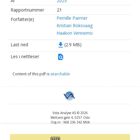
År
2025
Rapportnummer
21
Pernille Parmer
Forfatter(e)
Kristian Roksvaag
Haakon Vennemo
file_download
Last ned
(2.9 MB)
find_in_page
Les i nettleser
Content of this pdf is
searchable
Vista Analyse AS © 2026
Meltzers gate 4, 0257 Oslo
Org.nr.: 968 236 342 MVA
+47 455 14 396
post@vista-analyse.no
www.vista-analyse.no