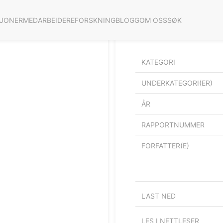
SJONER
MEDARBEIDERE
FORSKNING
BLOGG
OM OSS
SØK
Reisekostnader ved to u
rekruttskole
KATEGORI
UNDERKATEGORI(ER)
ÅR
RAPPORTNUMMER
FORFATTER(E)
LAST NED
LES I NETTLESER