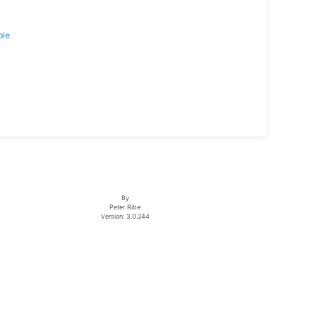
ble
By
Peter Ribe
Version: 3.0.244