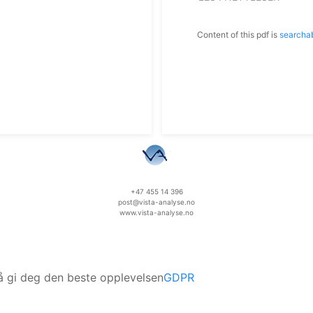
Content of this pdf is
searcha
+47 455 14 396
post@vista-analyse.no
www.vista-analyse.no
 å gi deg den beste opplevelsen
GDPR