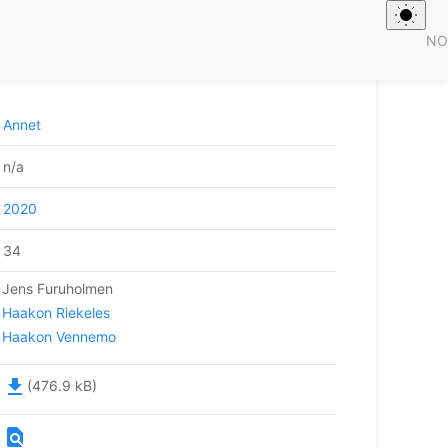
NO
like lokaliseringer av Forsvarets
Annet
n/a
2020
34
Jens Furuholmen
Haakon Riekeles
Haakon Vennemo
file_download
(476.9 kB)
find_in_page