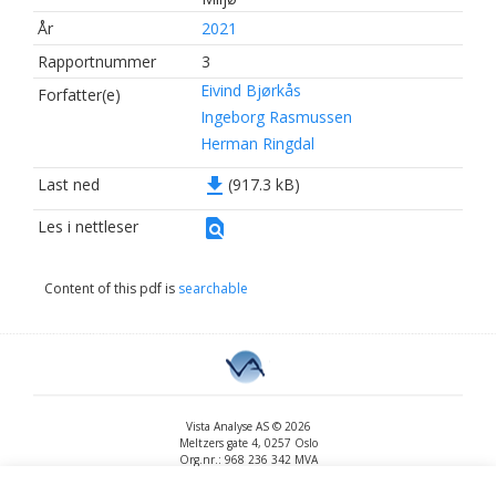
År
2021
Rapportnummer
3
Eivind Bjørkås
Forfatter(e)
Ingeborg Rasmussen
Herman Ringdal
file_download
Last ned
(917.3 kB)
find_in_page
Les i nettleser
Content of this pdf is
searchable
Vista Analyse AS © 2026
Meltzers gate 4, 0257 Oslo
Org.nr.: 968 236 342 MVA
+47 455 14 396
post@vista-analyse.no