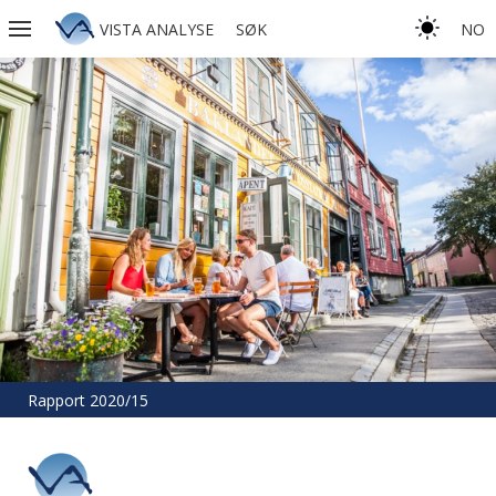
VISTA ANALYSE
SØK
NO
Rapport 2020/15