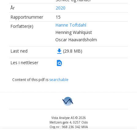
År
2020
Rapportnummer
15
Hanne Toftdahl
Forfatter(e)
Henning Wahlquist
Oscar Haavardsholm
file_download
Last ned
(29.8 MB)
find_in_page
Les i nettleser
Content of this pdf is
searchable
Vista Analyse AS © 2026
Meltzers gate 4, 0257 Oslo
Org.nr.: 968 236 342 MVA
+47 455 14 396
post@vista-analyse.no