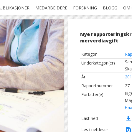
UBLIKASJONER
MEDARBEIDERE
FORSKNING
BLOGG
OM 
Nye rapporteringskr
merverdiavgift
Kategori
Rap
Sam
Underkategori(er)
Ska
År
201
Rapportnummer
27
Ing
Forfatter(e)
Mag
Haa
file_download
Last ned
find_in_page
Les i nettleser