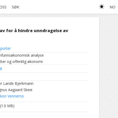
OSS
SØK
NO
av for å hindre unndragelse av
porter
funnsøkonomisk analyse
tter og offentlig økonomi
8
er Lande Bjerkmann
nus Aagaard Skeie
kon Vennemo
(1.0 MB)