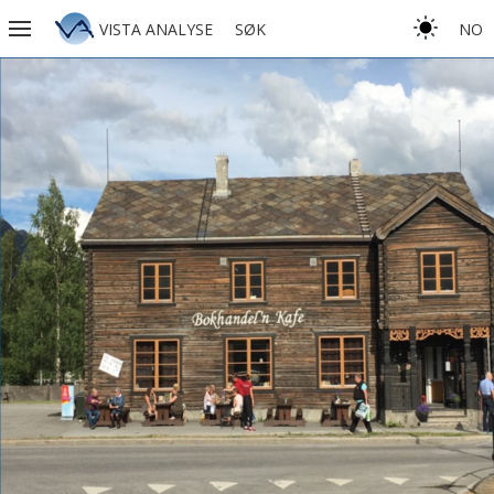
VISTA ANALYSE
SØK
NO