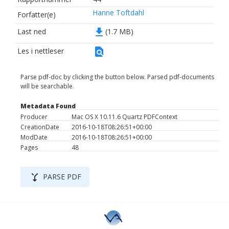
Hanne Toftdahl
Forfatter(e)
file_download
Last ned
(1.7 MB)
find_in_page
Les i nettleser
Parse pdf-doc by clicking the button below. Parsed pdf-documents
will be searchable.
Metadata Found
Producer
Mac OS X 10.11.6 Quartz PDFContext
CreationDate
2016-10-18T08:26:51+00:00
ModDate
2016-10-18T08:26:51+00:00
Pages
48
merge_type
PARSE PDF