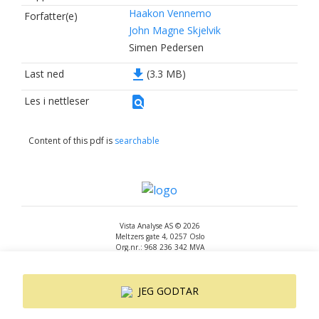
Haakon Vennemo
Forfatter(e)
John Magne Skjelvik
Simen Pedersen
file_download
Last ned
(3.3 MB)
find_in_page
Les i nettleser
Content of this pdf is
searchable
Vista Analyse AS © 2026
Meltzers gate 4, 0257 Oslo
Org.nr.: 968 236 342 MVA
+47 455 14 396
post@vista-analyse.no
www.vista-analyse.no
JEG GODTAR
By
Peter Ribe
Version: 3.0.244