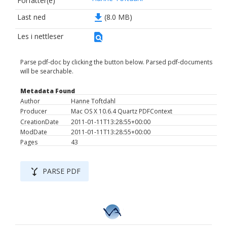
Forfatter(e)
file_download
Last ned
(8.0 MB)
find_in_page
Les i nettleser
Parse pdf-doc by clicking the button below. Parsed pdf-documents
will be searchable.
Metadata Found
Author
Hanne Toftdahl
Producer
Mac OS X 10.6.4 Quartz PDFContext
CreationDate
2011-01-11T13:28:55+00:00
ModDate
2011-01-11T13:28:55+00:00
Pages
43
merge_type
PARSE PDF