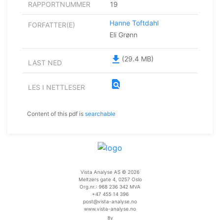
RAPPORTNUMMER
19
Hanne Toftdahl
FORFATTER(E)
Eli Grønn
file_download
(29.4 MB)
LAST NED
find_in_page
LES I NETTLESER
Content of this pdf is
searchable
Vista Analyse AS © 2026
Meltzers gate 4, 0257 Oslo
Org.nr.: 968 236 342 MVA
+47 455 14 396
post@vista-analyse.no
www.vista-analyse.no
By