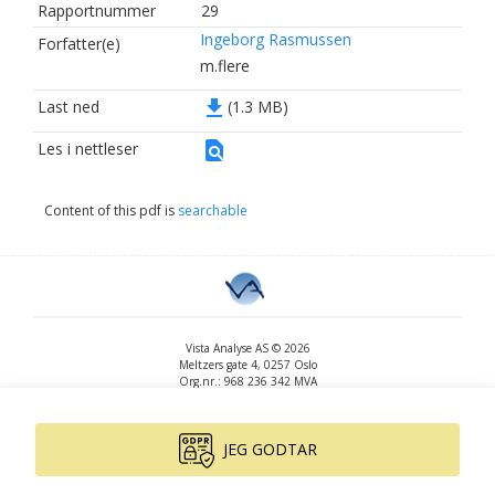
Rapportnummer
29
Ingeborg Rasmussen
Forfatter(e)
m.flere
file_download
Last ned
(1.3 MB)
find_in_page
Les i nettleser
Content of this pdf is
searchable
Vista Analyse AS © 2026
Meltzers gate 4, 0257 Oslo
Org.nr.: 968 236 342 MVA
+47 455 14 396
post@vista-analyse.no
www.vista-analyse.no
JEG GODTAR
By
Peter Ribe
Version: 3.0.244