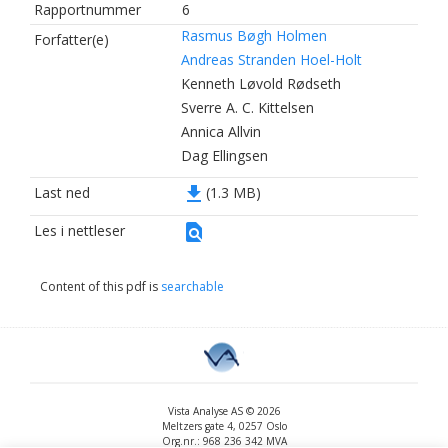
Rapportnummer
6
Rasmus Bøgh Holmen
Forfatter(e)
Andreas Stranden Hoel-Holt
Kenneth Løvold Rødseth
Sverre A. C. Kittelsen
Annica Allvin
Dag Ellingsen
file_download
Last ned
(1.3 MB)
find_in_page
Les i nettleser
Content of this pdf is
searchable
Vista Analyse AS © 2026
Meltzers gate 4, 0257 Oslo
Org.nr.: 968 236 342 MVA