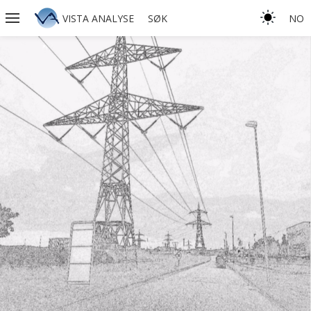
VISTA ANALYSE
SØK
NO