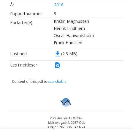
År
2016
Rapportnummer
9
Kristin Magnussen
Forfatter(e)
Henrik Lindhjem
Oscar Haavardsholm
Frank Hanssen
file_download
Last ned
(2.3 MB)
find_in_page
Les i nettleser
Content of this pdf is
searchable
Vista Analyse AS © 2026
Meltzers gate 4, 0257 Oslo
Org.nr.: 968 236 342 MVA
+47 455 14 396