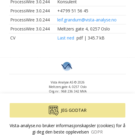
ProcessWire 3.0.244
Konsulent
ProcessWire 3.0.244
+47 99 51 56 45
ProcessWire 3.0.244
leif.grandum@vista-analyse.no
ProcessWire 3.0.244
Meltzers gate 4, 0257 Oslo
CV
Last ned
pdf | 345.7 kB
Vista Analyse AS © 2026
Meltzers gate 4, 0257 Oslo
Org.nr.: 968 236 342 MVA
+47 455 14 396
post@vista-analyse.no
www.vista-analyse.no
JEG GODTAR
By
Peter Ribe
Version: 3.0.244
Vista-analyse.no bruker informasjonskapsler (cookies) for å
gi deg den beste opplevelsen
GDPR