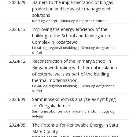
2024/29
Barriers to the implementation of biogas
production and bio-waste management
solutions
Kraft og energi | Klima og det grønne skiftet
2024/13
Improving the energy efficiency of the
building of the School and Kindergarten
Complex in Kozarzewo
Lokal- og regional utvikling | Klima og det grønne
skiftet
2024/12
Reconstruction of the Primary School in
Bieganowo building with thermal insulation
of external walls as part of the building
thermal modernization
Lokal- og regional utvikling | Klima og det grønne
skiftet
2024/09
Samfunnsøkonomisk analyse av nytt bygg
for Griegakademiet
Samfunnsøkonomisk analyse | Eiendom, bygg og
anlegg
2024/05
The Potential for Renewable Energy in Satu
Mare County
Kraft og energi | Miljø | Klima og det grønne skiftet