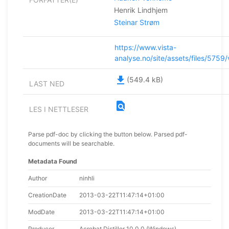
Henrik Lindhjem
Steinar Strøm
https://www.vista-
analyse.no/site/assets/files/575
file_download
(549.4 kB)
LAST NED
find_in_page
LES I NETTLESER
Parse pdf-doc by clicking the button below. Parsed pdf-
documents will be searchable.
Metadata Found
Author
ninhli
CreationDate
2013-03-22T11:47:14+01:00
ModDate
2013-03-22T11:47:14+01:00
Producer
Acrobat Distiller 10.0.0 (Windows)