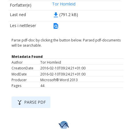
Tor Homleid
Forfatter(e)
file_download
Last ned
(791.2 kB)
find_in_page
Les i nettleser
Parse pdf-doc by clicking the button below. Parsed pdf-documents
will be searchable.
Metadata Found
Author
Tor Homleid
CreationDate
2016-02-10T09:24:21+01:00
ModDate
2016-02-10T09:24:21+01:00
Producer
Microsoft® Word 2013
Pages
44
merge_type
PARSE PDF