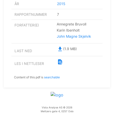
ÅR
2015
RAPPORTNUMMER
7
Annegrete Bruvoll
FORFATTER(E)
Karin Ibenholt
John Magne Skjelvik
file_download
(1.9 MB)
LAST NED
find_in_page
LES I NETTLESER
Content of this pdf is
searchable
Vista Analyse AS © 2026
Meltzers gate 4, 0257 Oslo