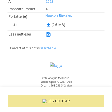
År
2023
Rapportnummer
4
Haakon Riekeles
Forfatter(e)
file_download
Last ned
(2.6 MB)
find_in_page
Les i nettleser
Content of this pdf is
searchable
Vista Analyse AS © 2026
Meltzers gate 4, 0257 Oslo
Org.nr.: 968 236 342 MVA
+47 455 14 396
post@vista-analyse.no
www.vista-analyse.no
JEG GODTAR
By
Peter Ribe
Version: 3.0.244