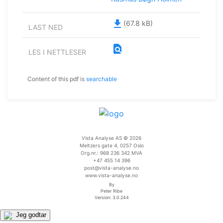
file_download
(67.8 kB)
LAST NED
find_in_page
LES I NETTLESER
Content of this pdf is
searchable
Vista Analyse AS © 2026
Meltzers gate 4, 0257 Oslo
Org.nr.: 968 236 342 MVA
+47 455 14 396
post@vista-analyse.no
www.vista-analyse.no
By
Peter Ribe
Version: 3.0.244
Jeg godtar