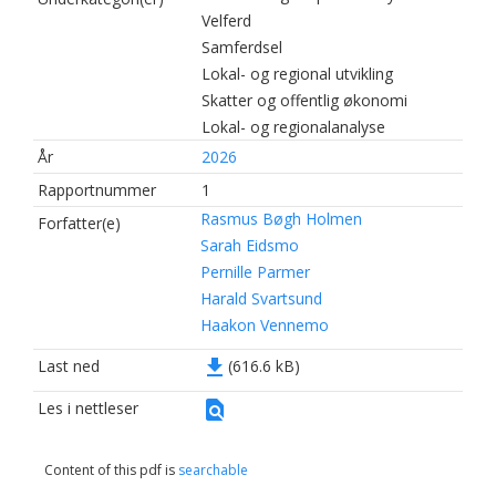
Velferd
Samferdsel
Lokal- og regional utvikling
Skatter og offentlig økonomi
Lokal- og regionalanalyse
År
2026
Rapportnummer
1
Rasmus Bøgh Holmen
Forfatter(e)
Sarah Eidsmo
Pernille Parmer
Harald Svartsund
Haakon Vennemo
file_download
Last ned
(616.6 kB)
find_in_page
Les i nettleser
Content of this pdf is
searchable