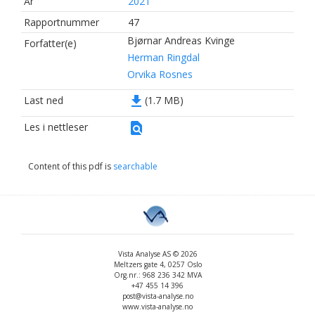
År
2021
Rapportnummer
47
Bjørnar Andreas Kvinge
Forfatter(e)
Herman Ringdal
Orvika Rosnes
file_download
Last ned
(1.7 MB)
find_in_page
Les i nettleser
Content of this pdf is
searchable
Vista Analyse AS © 2026
Meltzers gate 4, 0257 Oslo
Org.nr.: 968 236 342 MVA
+47 455 14 396
post@vista-analyse.no
www.vista-analyse.no