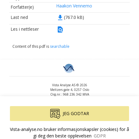
Haakon Vennemo
Forfatter(e)
file_download
Last ned
(767.0 kB)
find_in_page
Les i nettleser
Content of this pdf is
searchable
Vista Analyse AS © 2026
Meltzers gate 4, 0257 Oslo
Org.nr.: 968 236 342 MVA
+47 455 14 396
post@vista-analyse.no
www.vista-analyse.no
JEG GODTAR
By
Peter Ribe
Version: 3.0.244
Vista-analyse.no bruker informasjonskapsler (cookies) for å
gi deg den beste opplevelsen
GDPR