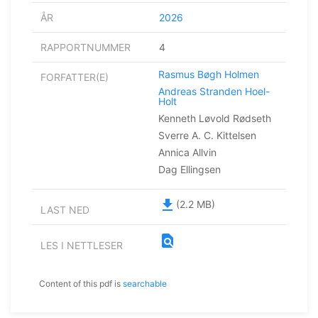
ÅR
2026
RAPPORTNUMMER
4
Rasmus Bøgh Holmen
FORFATTER(E)
Andreas Stranden Hoel-
Holt
Kenneth Løvold Rødseth
Sverre A. C. Kittelsen
Annica Allvin
Dag Ellingsen
file_download
(2.2 MB)
LAST NED
find_in_page
LES I NETTLESER
Content of this pdf is
searchable