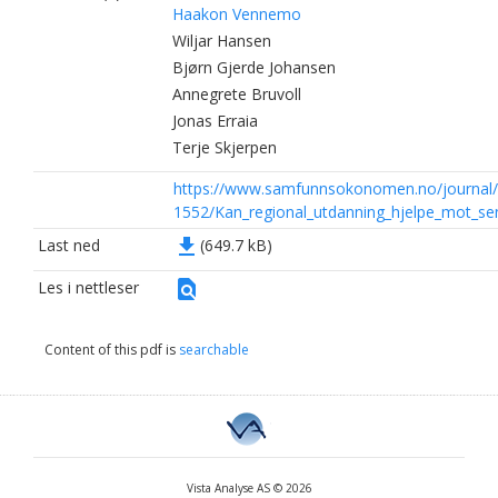
Haakon Vennemo
Wiljar Hansen
Bjørn Gjerde Johansen
Annegrete Bruvoll
Jonas Erraia
Terje Skjerpen
https://www.samfunnsokonomen.no/journal
1552/Kan_regional_utdanning_hjelpe_mot_sen
file_download
Last ned
(649.7 kB)
find_in_page
Les i nettleser
Content of this pdf is
searchable
Vista Analyse AS © 2026