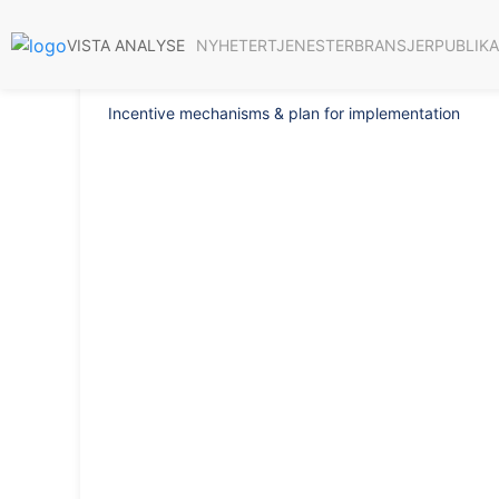
Rapport 2016/57
NYHETER
TJENESTER
BRANSJER
PUBLIK
VISTA ANALYSE
Incentive mechanisms & plan for implementation