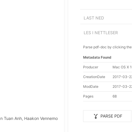
LAST NED
LES I NETTLESER
Parse pdf-doc by clicking the
Metadata Found
Producer
Mac OS X 1
CreationDate
2017-03-2
ModDate
2017-03-2
Pages
68
merge_type
PARSE PDF
Tran Tuan Anh, Haakon Vennemo