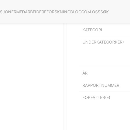
ASJONER
MEDARBEIDERE
FORSKNING
BLOGG
OM OSS
SØK
Incentive mechanisms &
KATEGORI
UNDERKATEGORI(ER)
ÅR
RAPPORTNUMMER
FORFATTER(E)