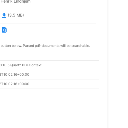
Henrik Lindhjem
file_download
(3.5 MB)
find_in_page
 button below. Parsed pdf-documents will be searchable.
0.10.5 Quartz PDFContext
2T10:02:16+00:00
2T10:02:16+00:00