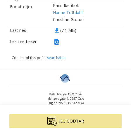
Karin Ibenholt
Forfatter(e)
Hanne Toftdahl
Christian Grorud
file_download
Last ned
(7.1 MB)
find_in_page
Les i nettleser
Content of this pdf is
searchable
Vista Analyse AS © 2026
Meltzers gate 4, 0257 Oslo
Org.nr.: 968 236 342 MVA
+47 455 14 396
post@vista-analyse.no
www.vista-analyse.no
JEG GODTAR
By
Peter Ribe
Version: 3.0.244