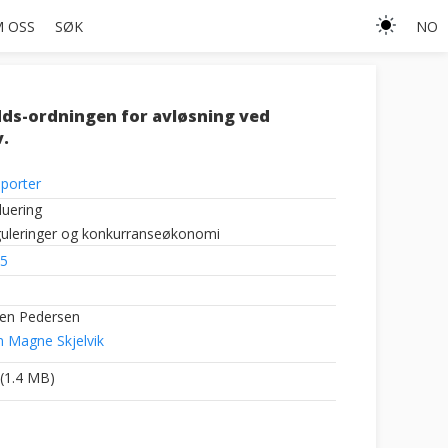
 OSS
SØK
NO
dds-ordningen for avløsning ved
.
porter
luering
uleringer og konkurranseøkonomi
5
en Pedersen
n Magne Skjelvik
(1.4 MB)