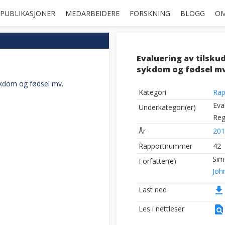
PUBLIKASJONER
MEDARBEIDERE
FORSKNING
BLOGG
OM
Evaluering av tilsku
sykdom og fødsel mv
sykdom og fødsel mv.
Kategori
Rap
Eva
Underkategori(er)
Reg
År
201
Rapportnummer
42
Sim
Forfatter(e)
Joh
file_download
Last ned
find_in_page
Les i nettleser