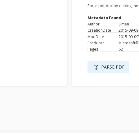
Parse pdf-doc by clicking th
Metadata Found
Author
Simen
CreationDate
2015-09-09
ModDate
2015-09-09
Producer
Microsoft®
Pages
62
merge_type
PARSE PDF