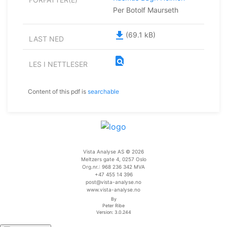
Per Botolf Maurseth
file_download
(69.1 kB)
LAST NED
find_in_page
LES I NETTLESER
Content of this pdf is
searchable
Vista Analyse AS © 2026
Meltzers gate 4, 0257 Oslo
Org.nr.: 968 236 342 MVA
+47 455 14 396
post@vista-analyse.no
www.vista-analyse.no
By
Peter Ribe
Version: 3.0.244