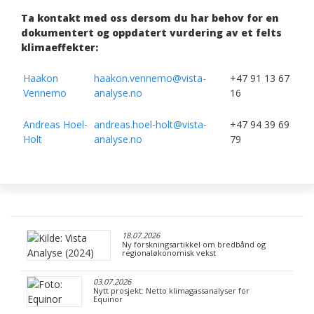
Ta kontakt med oss dersom du har behov for en
dokumentert og oppdatert vurdering av et felts
klimaeffekter:
Haakon
haakon.vennemo@vista-
+47 91 13 67
Vennemo
analyse.no
16
Andreas Hoel-
andreas.hoel-holt@vista-
+47 94 39 69
Holt
analyse.no
79
18.07.2026
Ny forskningsartikkel om bredbånd og
regionaløkonomisk vekst
03.07.2026
Nytt prosjekt: Netto klimagassanalyser for
Equinor