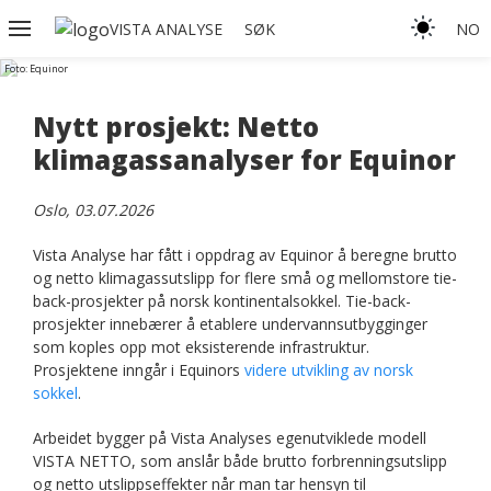
VISTA ANALYSE
SØK
NO
Foto: Equinor
Nytt prosjekt: Netto
klimagassanalyser for Equinor
Oslo, 03.07.2026
Vista Analyse har fått i oppdrag av Equinor å beregne brutto
og netto klimagassutslipp for flere små og mellomstore tie-
back-prosjekter på norsk kontinentalsokkel. Tie-back-
prosjekter innebærer å etablere undervannsutbygginger
som koples opp mot eksisterende infrastruktur.
Prosjektene inngår i Equinors
videre utvikling av norsk
sokkel
.
Arbeidet bygger på Vista Analyses egenutviklede modell
VISTA NETTO, som anslår både brutto forbrenningsutslipp
og netto utslippseffekter når man tar hensyn til