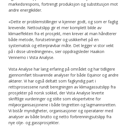
markedsrespons, fortrengt produksjon og substitusjon mot
andre energikilder.
«Dette er problemstillinger vi kjenner godt, og som er faglig
krevende. Nettoutslipp gir et mer komplett bilde av
klimaeffekten fra et prosjekt, men krever at man håndterer
både metode, forutsetninger og usikkerhet på en
systematisk og etterprøvbar måte. Det legger vi stor vekt
på i disse utredningene», sier oppdragsleder Haakon
Vennemo i Vista Analyse.
Vista Analyse har lang erfaring på området og har tidligere
gjennomført tilsvarende analyser for både Equinor og andre
aktører. Vi har også deltatt som fagkyndig part i
rettsprosessene rundt beregningen av klimagassutslipp fra
prosjekter på norsk sokkel, der Vista Analyse leverte
skriftlige vurderinger og stilte som ekspertvitne for
miljøorganisasjonene i både tingretten og lagmannsretten.
Vi bistår myndigheter, organisasjoner og operatører med
analyser av både brutto og netto forbrenningsutslipp fra
nye olje- og gassprosjekter.