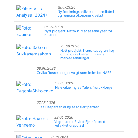
18.07.2026
Ny forskningsartikkel om bredbånd
og regionaløkonomisk vekst
03.07.2026
Nytt prosjekt: Netto klimagassanalyser for
Equinor
25.06.2026
Nytt prosjekt: Kunnskapsgrunnlag
om Enovas bidrag til varige
markedsendringer
08.06.2026
Orvika Rosnes er gjenvalgt som leder for NAEE
29.05.2026
Ny evaluering av Talent Nord-Norge
27.05.2026
Elise Caspersen er ny assosiert partner
22.05.2026
Vi gratulerer Eivind Bjørkås med
vellykket disputas!
19.05.2026