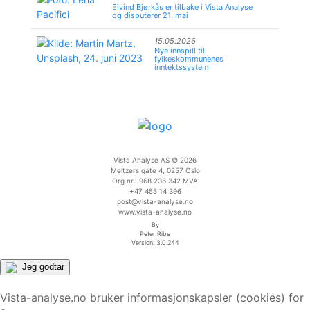
Eivind Bjørkås er tilbake i Vista Analyse
og disputerer 21. mai
15.05.2026
Nye innspill til
fylkeskommunenes
inntektssystem
Vista Analyse AS © 2026
Meltzers gate 4, 0257 Oslo
Org.nr.: 968 236 342 MVA
+47 455 14 396
post@vista-analyse.no
www.vista-analyse.no
By
Peter Ribe
Version: 3.0.244
Jeg godtar
Vista-analyse.no bruker informasjonskapsler (cookies) for