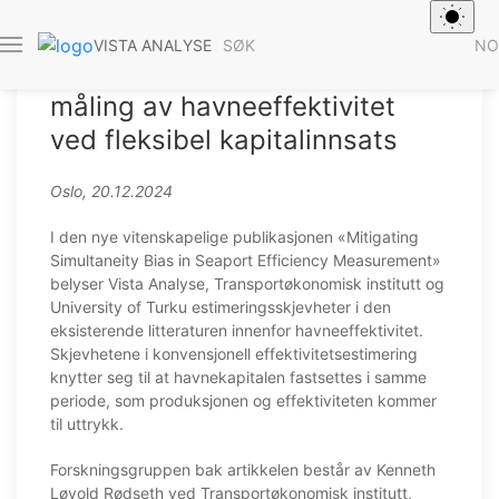
Kilde: Venti Views
SØK
NO
VISTA ANALYSE
Ny forskningsartikkel om
måling av havneeffektivitet
ved fleksibel kapitalinnsats
Oslo, 20.12.2024
I den nye vitenskapelige publikasjonen «Mitigating
Simultaneity Bias in Seaport Efficiency Measurement»
belyser Vista Analyse, Transportøkonomisk institutt og
University of Turku estimeringsskjevheter i den
eksisterende litteraturen innenfor havneeffektivitet.
Skjevhetene i konvensjonell effektivitetsestimering
knytter seg til at havnekapitalen fastsettes i samme
periode, som produksjonen og effektiviteten kommer
til uttrykk.
Forskningsgruppen bak artikkelen består av Kenneth
Løvold Rødseth ved Transportøkonomisk institutt,