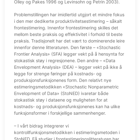
Olley og Pakes 1996 og Levinsohn og Petrin 2003).
Problemstillingen har imidlertid utgjort et mindre fokus
i den mer dedikerte produktivitetsestimering – såkalt
frontestimering. Innenfor frontestimering skilles det
mellom beste praksis og effektivitet i forhold til beste
praksis. Tradisjonelt har det vært to dominerende leire
innenfor denne litteraturen. Den første – «Stochastic
Frontier Analysis» (SFA) legger vekt på å hensynta for
stokastisk støy i regresjonene. Den andre – «Data
Envelopment Analysis» (DEA) – legger vekt på ikke å
legge for strenge føringer på kostnads- og
produksjonsfunksjonenes form. Den relativt nye
estimeringsmetodikken «Stochastic Nonparametric
Envelopment of Data» (StoNED) ivaretar både
stokastisk støy i dataene og muligheten for at
kostnads- og produksjonsfunksjonenes kan ha ulike
funksjonsformer i forskjellige sammenhenger.
– I vårt bidrag integrerer vi
kontrollfunksjonsmetodikken i estimeringsmetoden i
StoNED. Få studier i frontestimeringslitteraturen har