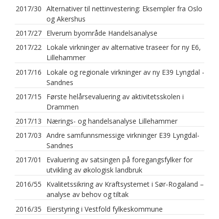
2017/30
Alternativer til nettinvestering: Eksempler fra Oslo
og Akershus
2017/27
Elverum byområde Handelsanalyse
2017/22
Lokale virkninger av alternative traseer for ny E6,
Lillehammer
2017/16
Lokale og regionale virkninger av ny E39 Lyngdal -
Sandnes
2017/15
Første helårsevaluering av aktivitetsskolen i
Drammen
2017/13
Nærings- og handelsanalyse Lillehammer
2017/03
Andre samfunnsmessige virkninger E39 Lyngdal-
Sandnes
2017/01
Evaluering av satsingen på foregangsfylker for
utvikling av økologisk landbruk
2016/55
Kvalitetssikring av Kraftsystemet i Sør-Rogaland –
analyse av behov og tiltak
2016/35
Eierstyring i Vestfold fylkeskommune