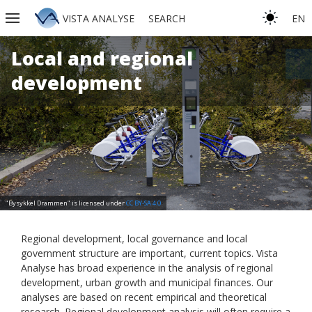
VISTA ANALYSE
SEARCH
EN
Local and regional
more_vert
development
"Bysykkel Drammen" is licensed under
CC BY-SA 4.0
Regional development, local governance and local
government structure are important, current topics. Vista
Analyse has broad experience in the analysis of regional
development, urban growth and municipal finances. Our
analyses are based on recent empirical and theoretical
research. Regional development analysis will often require a