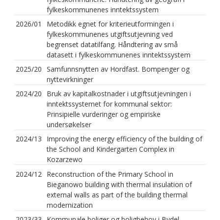
fylkeskommunenes inntektssystem
2026/01
Metodikk egnet for kriterieutformingen i
fylkeskommunenes utgiftsutjevning ved
begrenset datatilfang. Håndtering av små
datasett i fylkeskommunenes inntektssystem
2025/20
Samfunnsnytten av Hordfast. Bompenger og
nyttevirkninger
2024/20
Bruk av kapitalkostnader i utgiftsutjevningen i
inntektssystemet for kommunal sektor:
Prinsipielle vurderinger og empiriske
undersøkelser
2024/13
Improving the energy efficiency of the building of
the School and Kindergarten Complex in
Kozarzewo
2024/12
Reconstruction of the Primary School in
Bieganowo building with thermal insulation of
external walls as part of the building thermal
modernization
2023/33
Kommunale boliger og boligbehov i Bydel