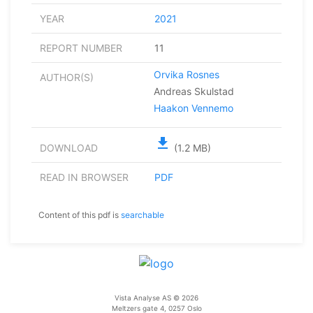
YEAR
2021
REPORT NUMBER
11
Orvika Rosnes
AUTHOR(S)
Andreas Skulstad
Haakon Vennemo
file_download
DOWNLOAD
(1.2 MB)
READ IN BROWSER
PDF
Content of this pdf is
searchable
Vista Analyse AS © 2026
Meltzers gate 4, 0257 Oslo