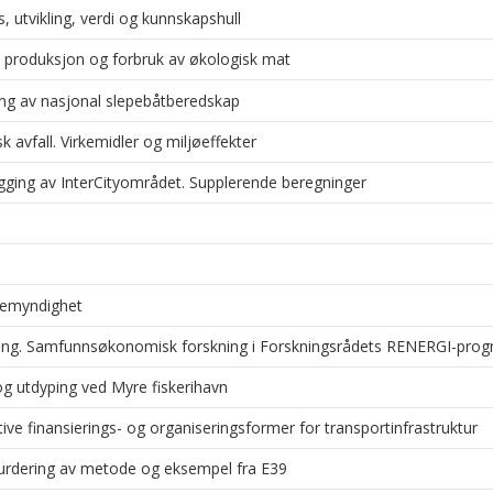
 utvikling, verdi og kunnskapshull
økt produksjon og forbruk av økologisk mat
ning av nasjonal slepebåtberedskap
 avfall. Virkemidler og miljøeffekter
gging av InterCityområdet. Supplerende beregninger
nemyndighet
ikling. Samfunnsøkonomisk forskning i Forskningsrådets RENERGI-pro
 utdyping ved Myre fiskerihavn
native finansierings- og organiseringsformer for transportinfrastruktur
 Vurdering av metode og eksempel fra E39