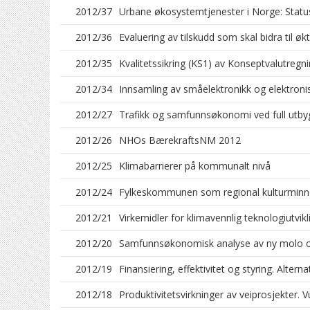
2012/37
Urbane økosystemtjenester i Norge: Status,
2012/36
Evaluering av tilskudd som skal bidra til 
2012/35
Kvalitetssikring (KS1) av Konseptvalutreg
2012/34
Innsamling av småelektronikk og elektronisk
2012/27
Trafikk og samfunnsøkonomi ved full utby
2012/26
NHOs BærekraftsNM 2012
2012/25
Klimabarrierer på kommunalt nivå
2012/24
Fylkeskommunen som regional kulturmin
2012/21
Virkemidler for klimavennlig teknologiutv
2012/20
Samfunnsøkonomisk analyse av ny molo og
2012/19
Finansiering, effektivitet og styring. Alter
2012/18
Produktivitetsvirkninger av veiprosjekter.