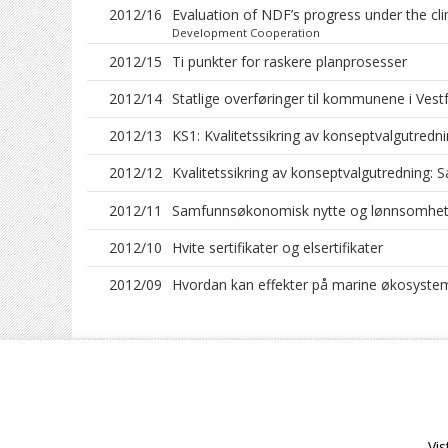
2012/16
Evaluation of NDF’s progress under the c
Development Cooperation
2012/15
Ti punkter for raskere planprosesser
2012/14
Statlige overføringer til kommunene i Vest
2012/13
KS1: Kvalitetssikring av konseptvalgutredn
2012/12
Kvalitetssikring av konseptvalgutredning:
2012/11
Samfunnsøkonomisk nytte og lønnsomhet a
2012/10
Hvite sertifikater og elsertifikater
2012/09
Hvordan kan effekter på marine økosyste
Vista Analyse AS © 2026
Vis