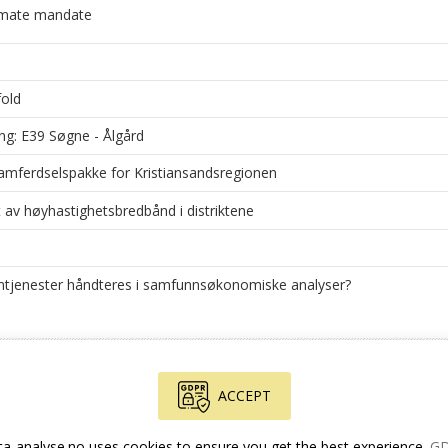
limate mandate
fold
ing: E39 Søgne - Ålgård
 Samferdselspakke for Kristiansandsregionen
v høyhastighetsbredbånd i distriktene
mtjenester håndteres i samfunnsøkonomiske analyser?
ACCEPT
+47 455 14 396
ta-analyse.no uses cookies to ensure you get the best experience
G