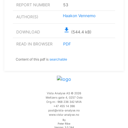
REPORT NUMBER
53
Haakon Vennemo
AUTHOR(S)
file_download
DOWNLOAD
(544.4 kB)
READ IN BROWSER
PDF
Content of this pdf is
searchable
Vista Analyse AS © 2026
Meltzers gate 4, 0257 Oslo
Org.nr.: 968 236 342 MVA
+47 455 14 396
post@vista-analyse.no
www.vista-analyse.no
By
Peter Ribe
Version: 3.0.244