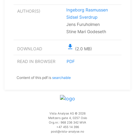
Ingeborg Rasmussen
AUTHOR(S)
Sidsel Sverdrup
Jens Furuholmen
Stine Mari Godeseth
file_download
DOWNLOAD
(2.0 MB)
READ IN BROWSER
PDF
Content of this pdf is
searchable
Vista Analyse AS © 2026
Meltzers gate 4, 0257 Oslo
Org.nr.: 968 236 342 MVA
+47 455 14 396
post@vista-analyse.no